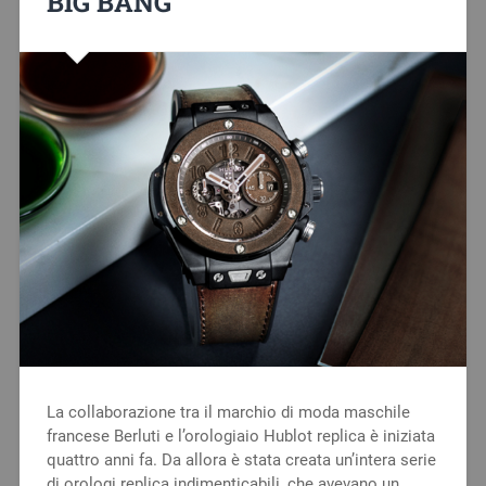
BIG BANG
La collaborazione tra il marchio di moda maschile
francese Berluti e l’orologiaio Hublot replica è iniziata
quattro anni fa. Da allora è stata creata un’intera serie
di orologi replica indimenticabili, che avevano un