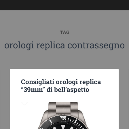
TAG
orologi replica contrassegno
Consigliati orologi replica
“39mm” di bell’aspetto