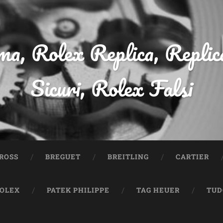
a, Rolex Replica, Replic
Sicuri, Rolex Falsi
ROSS
BREGUET
BREITLING
CARTIER
OLEX
PATEK PHILIPPE
TAG HEUER
TUD