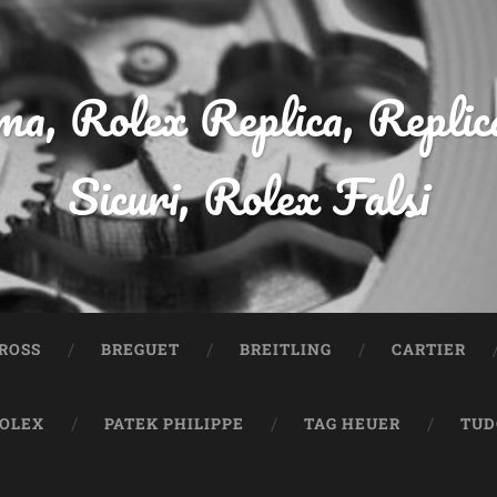
a, Rolex Replica, Replic
Sicuri, Rolex Falsi
ROSS
BREGUET
BREITLING
CARTIER
OLEX
PATEK PHILIPPE
TAG HEUER
TUD