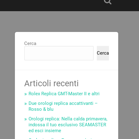
Cerca
Cerca
Articoli recenti
Rolex Replica GMT-Master II e altri
Due orologi replica accattivanti –
Rosso & blu
Orologi replica: Nella calda primavera,
indossa il tuo esclusivo SEAMASTER
ed esci insieme