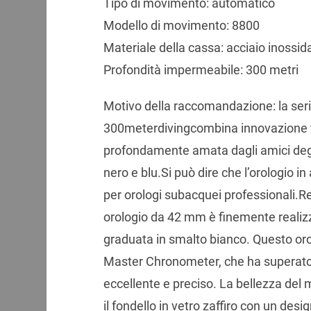
Tipo di movimento: automatico
Modello di movimento: 8800
Materiale della cassa: acciaio inossid
Profondità impermeabile: 300 metri
Motivo della raccomandazione: la s
3⁠0⁠0⁠meter⁠diving⁠⁠⁠combina innovazion
profondamente amata dagli amici deg
nero e blu.Si può dire che l’orologio in 
per orologi subacquei professionali.Re
orologio da 42 mm è finemente realizz
graduata in smalto bianco. Questo o
Master Chronometer⁠, che ha superato 
eccellente e preciso. La bellezza del
il fondello in vetro zaffiro con un des