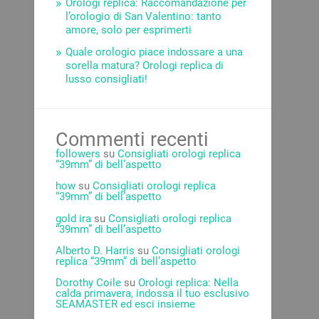
Orologi replica: Raccomandazione per
l’orologio di San Valentino: tanto
amore, solo per esprimerti
Quale orologio piace indossare a una
sorella matura? Orologi replica di
lusso consigliati!
Commenti recenti
followers
su
Consigliati orologi replica
“39mm” di bell’aspetto
how
su
Consigliati orologi replica
“39mm” di bell’aspetto
gold ira
su
Consigliati orologi replica
“39mm” di bell’aspetto
Alberto D. Harris
su
Consigliati orologi
replica “39mm” di bell’aspetto
Dorothy Coile
su
Orologi replica: Nella
calda primavera, indossa il tuo esclusivo
SEAMASTER ed esci insieme