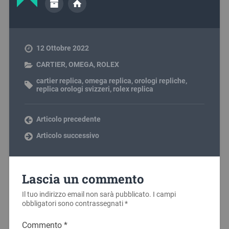
12 Ottobre 2022
CARTIER
,
OMEGA
,
ROLEX
cartier replica
,
omega replica
,
orologi repliche
,
replica orologi svizzeri
,
rolex replica
Articolo precedente
Articolo successivo
Lascia un commento
Il tuo indirizzo email non sarà pubblicato.
I campi
obbligatori sono contrassegnati
*
Commento
*