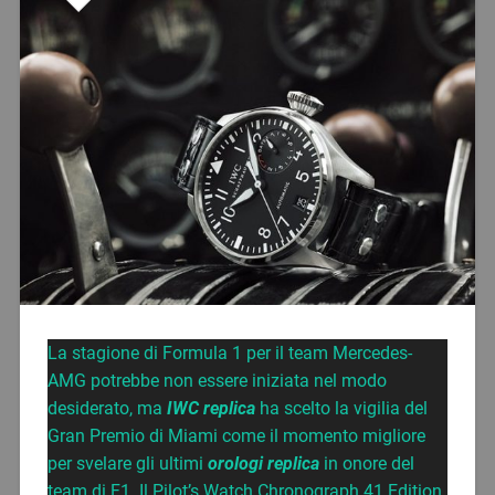
La stagione di Formula 1 per il team Mercedes-
AMG potrebbe non essere iniziata nel modo
desiderato, ma
IWC replica
ha scelto la vigilia del
Gran Premio di Miami come il momento migliore
per svelare gli ultimi
orologi replica
in onore del
team di F1. Il Pilot’s Watch Chronograph 41 Edition